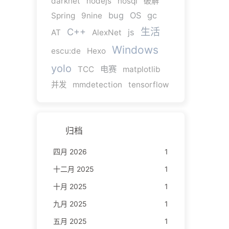
darknet
nodejs
nosql
破解
bug
OS
gc
Spring
9nine
生活
C++
js
AT
AlexNet
Windows
escu:de
Hexo
yolo
电赛
TCC
matplotlib
并发
mmdetection
tensorflow
归档
四月 2026
1
十二月 2025
1
十月 2025
1
九月 2025
1
五月 2025
1