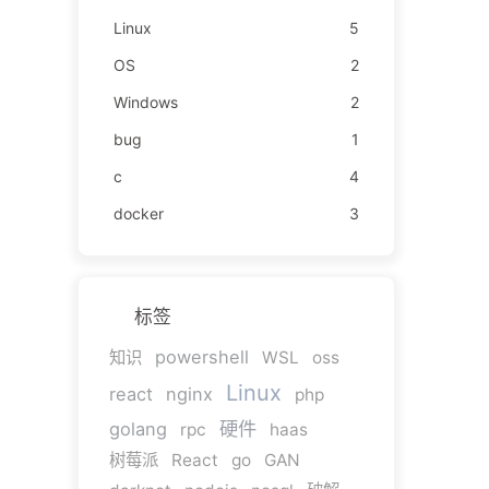
Linux
5
OS
2
Windows
2
bug
1
c
4
docker
3
标签
powershell
知识
WSL
oss
Linux
react
nginx
php
硬件
golang
rpc
haas
树莓派
React
go
GAN