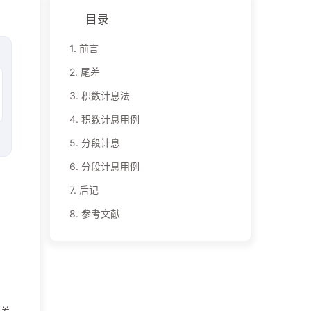
目录
1.
前言
2.
尾差
3.
积数计息法
4.
积数计息用例
5.
分段计息
6.
分段计息用例
7.
后记
8.
参考文献
尾差