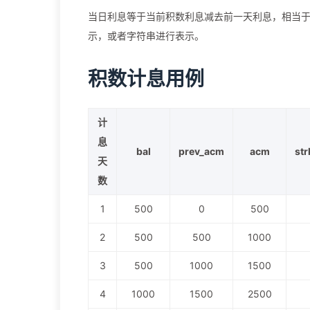
当日利息等于当前积数利息减去前一天利息，相当
示，或者字符串进行表示。
积数计息用例
计
息
bal
prev_acm
acm
str
天
数
1
500
0
500
2
500
500
1000
3
500
1000
1500
4
1000
1500
2500