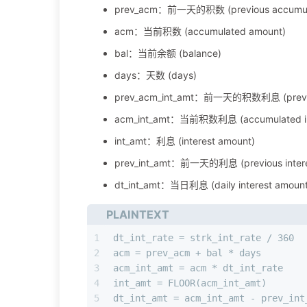
prev_acm：前一天的积数 (previous accumul
acm：当前积数 (accumulated amount)
bal：当前余额 (balance)
days：天数 (days)
prev_acm_int_amt：前一天的积数利息 (previous
acm_int_amt：当前积数利息 (accumulated int
int_amt：利息 (interest amount)
prev_int_amt：前一天的利息 (previous intere
dt_int_amt：当日利息 (daily interest amount
PLAINTEXT
1
dt_int_rate = strk_int_rate / 360
2
acm = prev_acm + bal * days
3
acm_int_amt = acm * dt_int_rate
4
int_amt = FLOOR(acm_int_amt)   
5
dt_int_amt = acm_int_amt - prev_int