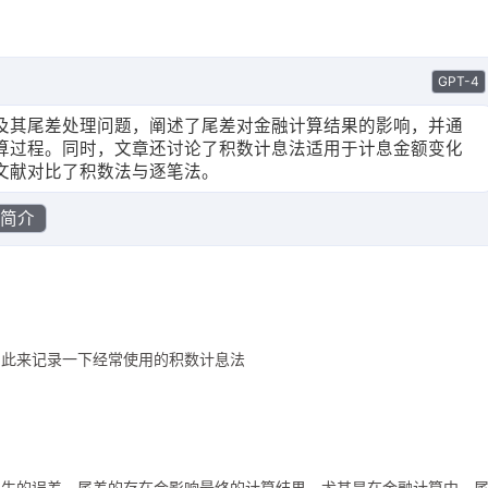
GPT-4
及其尾差处理问题，阐述了尾差对金融计算结果的影响，并通
算过程。同时，文章还讨论了积数计息法适用于计息金额变化
文献对比了积数法与逐笔法。
I简介
因此来记录一下经常使用的积数计息法
产生的误差。尾差的存在会影响最终的计算结果，尤其是在金融计算中，