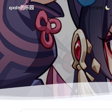
qxdn的乐园
兰开斯特