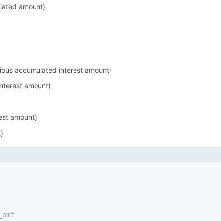
ated amount)
 accumulated interest amount)
erest amount)
st amount)
)
_amt