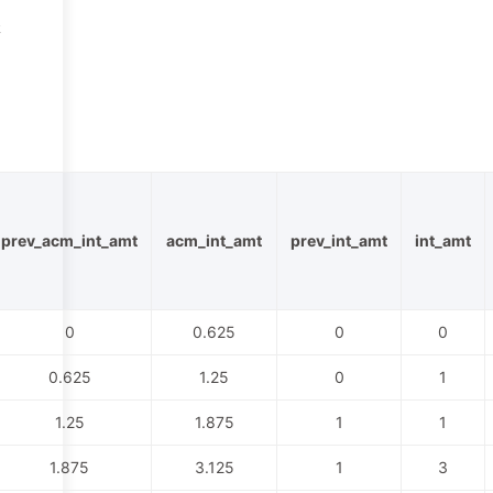
表
prev_acm_int_amt
acm_int_amt
prev_int_amt
int_amt
0
0.625
0
0
0.625
1.25
0
1
1.25
1.875
1
1
1.875
3.125
1
3