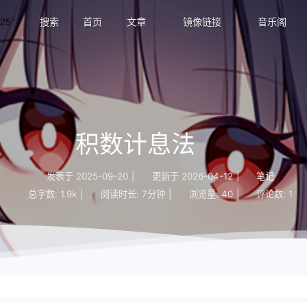
25°
搜索
首页
文章
镜像链接
音乐阁
积数计息法
发表于
2025-09-20
|
更新于
2026-04-12
|
笔记
总字数:
1.9k
|
阅读时长:
7分钟
|
浏览量:
40
|
评论数:
1