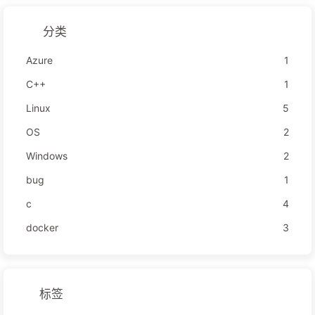
分类
Azure
1
C++
1
Linux
5
OS
2
Windows
2
bug
1
c
4
docker
3
标签