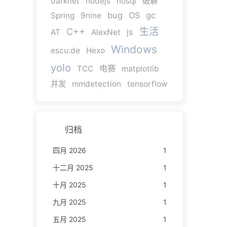
darknet
nodejs
nosql
破解
bug
OS
gc
Spring
9nine
生活
C++
js
AT
AlexNet
Windows
escu:de
Hexo
yolo
电赛
TCC
matplotlib
并发
mmdetection
tensorflow
归档
四月 2026
1
十二月 2025
1
十月 2025
1
九月 2025
1
五月 2025
1