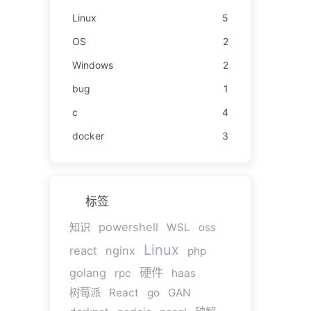
Linux
5
OS
2
Windows
2
bug
1
c
4
docker
3
标签
powershell
知识
WSL
oss
Linux
react
nginx
php
硬件
golang
rpc
haas
树莓派
React
go
GAN