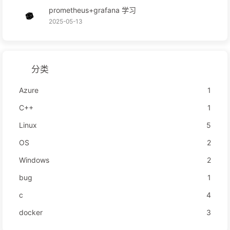
prometheus+grafana 学习
2025-05-13
分类
Azure
1
C++
1
Linux
5
OS
2
Windows
2
bug
1
c
4
docker
3