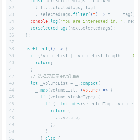
31
const
 nextSelectedTags = checked
32
      ? [...selectedTags, tag]
33
      : selectedTags.
filter
(
(
t
) =>
 t !== tag);
34
console
.
log
(
"You are interested in: "
, next
35
setSelectedTags
(nextSelectedTags);
36
  };
37
38
useEffect
(
() =>
 {
39
if
 (!volumeList || volumeList.
length
 === 
0
)
40
return
;
41
    }
42
// 选择要展示的volume
43
let
 _volumeList = _.
compact
(
44
      _.
map
(volumeList, 
(
volume
) =>
 {
45
if
 (volume.
strokeType
) {
46
if
 (_.
includes
(selectedTags, volume.
s
47
return
 {
48
              ...volume,
49
            };
50
          }
51
        } 
else
 {