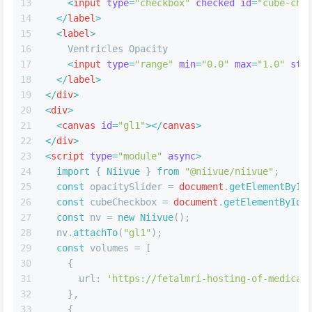
13
<
input
type
=
"checkbox"
checked
id
=
"cube-che
14
</
label
>
15
<
label
>
16
    Ventricles Opacity
17
<
input
type
=
"range"
min
=
"0.0"
max
=
"1.0"
ste
18
</
label
>
19
</
div
>
20
<
div
>
21
<
canvas
id
=
"gl1"
>
</
canvas
>
22
</
div
>
23
<
script
type
=
"module"
async
>
24
import
 { 
Niivue
 } 
from
"@niivue/niivue"
;
25
const
 opacitySlider = 
document
.
getElementById
26
const
 cubeCheckbox = 
document
.
getElementById
(
27
const
 nv = 
new
Niivue
();
28
  nv.
attachTo
(
"gl1"
);
29
const
 volumes = [
30
    {
31
url
: 
'https://fetalmri-hosting-of-medical
32
    },
33
    {