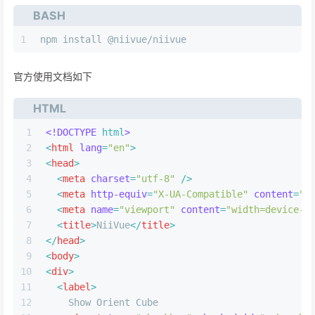
BASH
1
npm install @niivue/niivue
官方使用文档如下
HTML
1
<!DOCTYPE 
html
>
2
<
html
lang
=
"en"
>
3
<
head
>
4
<
meta
charset
=
"utf-8"
 />
5
<
meta
http-equiv
=
"X-UA-Compatible"
content
=
"I
6
<
meta
name
=
"viewport"
content
=
"width=device-w
7
<
title
>
NiiVue
</
title
>
8
</
head
>
9
<
body
>
10
<
div
>
11
<
label
>
12
    Show Orient Cube