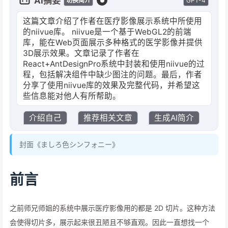
AI摘要
GPT-4
切换简介
这篇文章介绍了作者在医疗影像展示系统中所使用
的niivue库。 niivue是一个基于WebGL2的前端
库，能在Web页面展示多种格式的医学影像并提供
3D展示效果。文章记录了作者在
React+AntDesignPro系统中封装和使用niivue的过
程，包括解决组件中缺少图注的问题。最后，作者
分享了使用niivue库的效果及完整代码，并希望这
些信息能对他人有所帮助。
介绍自己
推荐相关文章
生成AI简介
封面《ましろ色シンフォニー》
前言
之前师兄师姐的系统中展示医疗影像用的都是 2D 切片。这种方法
会使得切片多，展示起来很丑陋且不够直观。因此一直想找一个