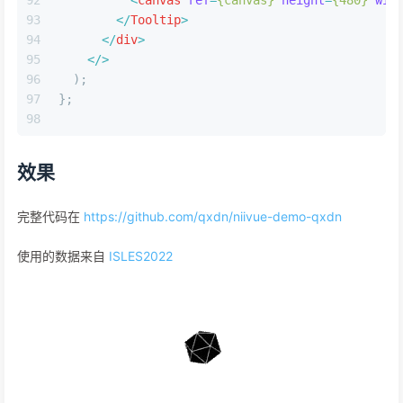
92
<
canvas
ref
=
{canvas}
height
=
{480}
wid
93
</
Tooltip
>
94
</
div
>
95
</>
96
  );
97
};
98
效果
完整代码在
https://github.com/qxdn/niivue-demo-qxdn
使用的数据来自
ISLES2022