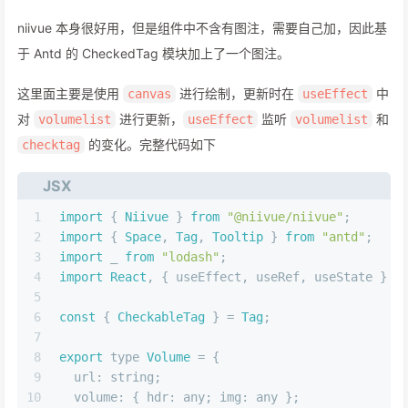
niivue 本身很好用，但是组件中不含有图注，需要自己加，因此基
于 Antd 的 CheckedTag 模块加上了一个图注。
这里面主要是使用
进行绘制，更新时在
中
canvas
useEffect
对
进行更新，
监听
和
volumelist
useEffect
volumelist
的变化。完整代码如下
checktag
JSX
1
import
 { 
Niivue
 } 
from
"@niivue/niivue"
;
2
import
 { 
Space
, 
Tag
, 
Tooltip
 } 
from
"antd"
;
3
import
 _ 
from
"lodash"
;
4
import
React
, { useEffect, useRef, useState } 
f
5
6
const
 { 
CheckableTag
 } = 
Tag
;
7
8
export
 type 
Volume
 = {
9
url
: string;
10
volume
: { 
hdr
: any; 
img
: any };