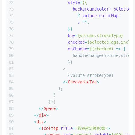
72
style
=
{{
73
backgroundColor:
selected
74
                        ? 
volume.colorMap
75
:
 "",
76
                    }}
77
key
=
{volume.strokeType}
78
checked
=
{selectedTags.inclu
79
onChange
=
{(checked)
 =>
 {
80
                      handleChange(volume.strok
81
                    }}
82
                  >
83
                    {volume.strokeType}
84
</
CheckableTag
>
85
                );
86
              }
87
            })}
88
</
Space
>
89
</
div
>
90
<
div
>
91
<
Tooltip
title
=
"按v键切换影像"
>