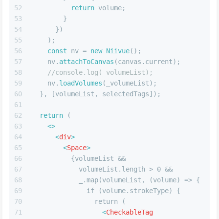
52
return
 volume;
53
        }
54
      })
55
    );
56
const
 nv = 
new
Niivue
();
57
    nv.
attachToCanvas
(canvas.
current
);
58
//console.log(_volumeList);
59
    nv.
loadVolumes
(_volumeList);
60
  }, [volumeList, selectedTags]);
61
62
return
 (
63
<>
64
<
div
>
65
<
Space
>
66
          {volumeList &&
67
            volumeList.length > 0 &&
68
            _.map(volumeList, (volume) => {
69
              if (volume.strokeType) {
70
                return (
71
<
CheckableTag