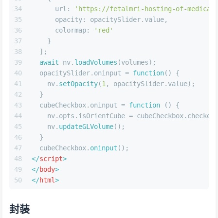
34
url
: 
'https://fetalmri-hosting-of-medical
35
opacity
: opacitySlider.
value
,
36
colormap
: 
'red'
37
    }
38
  ];
39
await
 nv.
loadVolumes
(volumes);
40
  opacitySlider.
oninput
 = 
function
(
) {
41
    nv.
setOpacity
(
1
, opacitySlider.
value
);
42
  }
43
  cubeCheckbox.
oninput
 = 
function
 (
) {
44
    nv.
opts
.
isOrientCube
 = cubeCheckbox.
checked
45
    nv.
updateGLVolume
();
46
  }
47
  cubeCheckbox.
oninput
();
48
</
script
>
49
</
body
>
50
</
html
>
封装