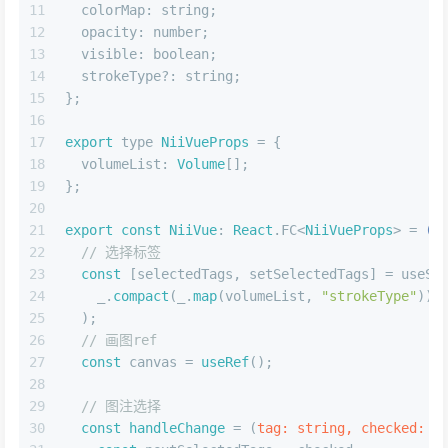
11
colorMap
: string;
12
opacity
: number;
13
visible
: boolean;
14
  strokeType?: string;
15
};
16
17
export
 type 
NiiVueProps
 = {
18
volumeList
: 
Volume
[];
19
};
20
21
export
const
NiiVue
: 
React
.
FC
<
NiiVueProps
> = 
(
{
22
// 选择标签
23
const
 [selectedTags, setSelectedTags] = useSt
24
    _.
compact
(_.
map
(volumeList, 
"strokeType"
))
25
  );
26
// 画图ref
27
const
 canvas = 
useRef
();
28
29
// 图注选择
30
const
handleChange
 = (
tag: string, checked: b