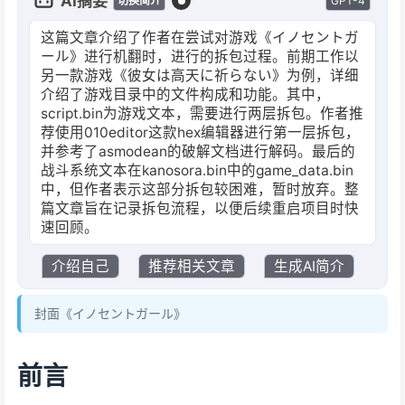
AI摘要
GPT-4
切换简介
这篇文章介绍了作者在尝试对游戏《イノセントガ
ール》进行机翻时，进行的拆包过程。前期工作以
另一款游戏《彼女は高天に祈らない》为例，详细
介绍了游戏目录中的文件构成和功能。其中，
script.bin为游戏文本，需要进行两层拆包。作者推
荐使用010editor这款hex编辑器进行第一层拆包，
并参考了asmodean的破解文档进行解码。最后的
战斗系统文本在kanosora.bin中的game_data.bin
中，但作者表示这部分拆包较困难，暂时放弃。整
篇文章旨在记录拆包流程，以便后续重启项目时快
速回顾。
介绍自己
推荐相关文章
生成AI简介
封面《イノセントガール》
前言