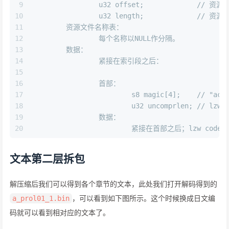
9
		u32 of
10
		u32 length
11
	资源文件名称表：
12
		每个名称以NULL作分隔。
13
	数据：
14
		紧接在索引段之后：
15
16
	    	首部：
17
			s8 magic[4];	// "acp
18
			u32 uncom
19
		数据：
20
文本第二层拆包
解压缩后我们可以得到各个章节的文本，此处我们打开解码得到的
，可以看到如下图所示。这个时候换成日文编
a_prol01_1.bin
码就可以看到相对应的文本了。