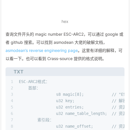
hex
查询文件开头的 magic number ESC-ARC2，可以通过 google 或
者 github 搜索。可以找到 asmodean 大佬的破解文档，
asmodean’s reverse engineering page
。这里有详细的解释，可
以看一下。也可以看到 Crass-source 提供的格式说明。
TXT
1
ESC-ARC2格式：
2
    首部：
3
		s8 magic[8];		/
4
		u32 key
5
		u32 entries;		
6
		u32 name_tab
7
 	索引段：
8
		u32 nam