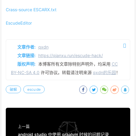
Crass-source ESCARX.txt
EscudeEditor
文章作者:
qxdn
文章链接:
https://qianxu.run/escude-hack/
版权声明:
本博客所有文章除特别声明外，均采用
CC
BY-NC-SA 4.0
许可协议。转载请注明来源
qxdn的乐园
！
破解
escu:de
上一篇
android studio 中使用 graalvm 时候的问题记录