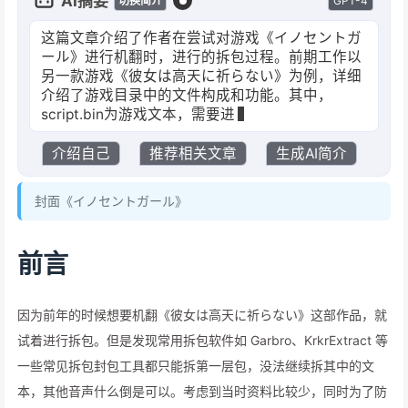
AI摘要
GPT-4
切换简介
这篇文章介绍了作者在尝试对游戏《イノセントガ
ール》进行机翻时，进行的拆包过程。前期工作以
另一款游戏《彼女は高天に祈らない》为例，详细
介绍了游戏目录中的文件构成和功能。其中，
script.bin为游戏文本，需要进行两层拆包。作
介绍自己
推荐相关文章
生成AI简介
封面《イノセントガール》
前言
因为前年的时候想要机翻《彼女は高天に祈らない》这部作品，就
试着进行拆包。但是发现常用拆包软件如 Garbro、KrkrExtract 等
一些常见拆包封包工具都只能拆第一层包，没法继续拆其中的文
本，其他音声什么倒是可以。考虑到当时资料比较少，同时为了防