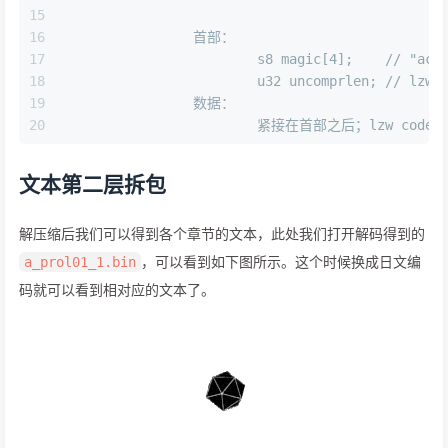
15
16
	    	首部：
17
			s8 magic[4];	// "acp
18
			u32 uncom
19
		数据：
20
文本第二层拆包
解压缩后我们可以得到各个章节的文本，此处我们打开解码得到的
，可以看到如下图所示。这个时候换成日文编
a_prol01_1.bin
码就可以看到相对应的文本了。