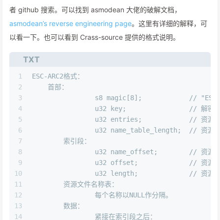
者 github 搜索。可以找到 asmodean 大佬的破解文档，
asmodean’s reverse engineering page
。这里有详细的解释，可
以看一下。也可以看到 Crass-source 提供的格式说明。
TXT
1
ESC-ARC2格式：
2
    首部：
3
		s8 magic[8];		/
4
		u32 key
5
		u32 entries;		
6
		u32 name_tab
7
 	索引段：
8
		u32 nam
9
		u32 of
10
		u32 length
11
	资源文件名称表：
12
		每个名称以NULL作分隔。
13
	数据：
14
		紧接在索引段之后：