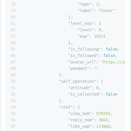
77
"certification"
:
{
78
"type"
:
2
,
79
"label"
:
"Coser"
80
}
,
81
"level_exp"
:
{
82
"level"
:
9
,
83
"exp"
:
10211
84
}
,
85
"is_following"
:
false
,
86
"is_followed"
:
false
,
87
"avatar_url"
:
"https://img
88
"pendant"
:
""
89
}
,
90
"self_operation"
:
{
91
"attitude"
:
0
,
92
"is_collected"
:
false
93
}
,
94
"stat"
:
{
95
"view_num"
:
529292
,
96
"reply_num"
:
3664
,