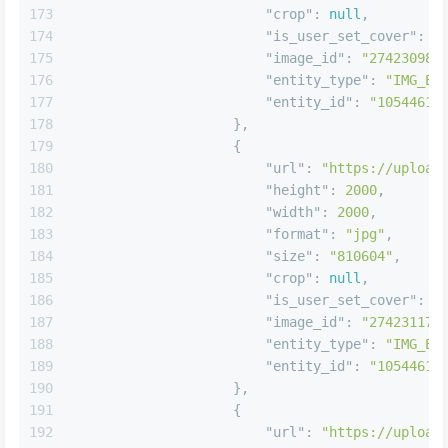
172
"size"
:
"818320"
,
173
"crop"
:
null
,
174
"is_user_set_cover"
:
f
175
"image_id"
:
"27423098"
176
"entity_type"
:
"IMG_EN
177
"entity_id"
:
"10544616
178
}
,
179
{
180
"url"
:
"https://upload
181
"height"
:
2000
,
182
"width"
:
2000
,
183
"format"
:
"jpg"
,
184
"size"
:
"810604"
,
185
"crop"
:
null
,
186
"is_user_set_cover"
:
f
187
"image_id"
:
"27423117"
188
"entity_type"
:
"IMG_EN
189
"entity_id"
:
"10544616
190
}
,
191
{