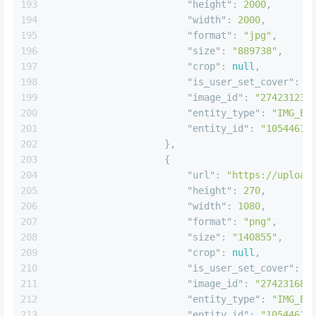
192
"url"
:
"https://upload
193
"height"
:
2000
,
194
"width"
:
2000
,
195
"format"
:
"jpg"
,
196
"size"
:
"889738"
,
197
"crop"
:
null
,
198
"is_user_set_cover"
:
f
199
"image_id"
:
"27423123"
200
"entity_type"
:
"IMG_EN
201
"entity_id"
:
"10544616
202
}
,
203
{
204
"url"
:
"https://upload
205
"height"
:
270
,
206
"width"
:
1080
,
207
"format"
:
"png"
,
208
"size"
:
"140855"
,
209
"crop"
:
null
,
210
"is_user_set_cover"
:
f
211
"image_id"
:
"27423168"
212
"entity_type"
:
"IMG_EN