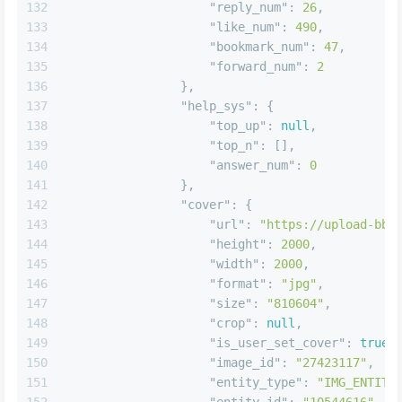
131
"view_num"
:
4353
,
132
"reply_num"
:
26
,
133
"like_num"
:
490
,
134
"bookmark_num"
:
47
,
135
"forward_num"
:
2
136
}
,
137
"help_sys"
:
{
138
"top_up"
:
null
,
139
"top_n"
:
[
]
,
140
"answer_num"
:
0
141
}
,
142
"cover"
:
{
143
"url"
:
"https://upload-bbs
144
"height"
:
2000
,
145
"width"
:
2000
,
146
"format"
:
"jpg"
,
147
"size"
:
"810604"
,
148
"crop"
:
null
,
149
"is_user_set_cover"
:
true
,
150
"image_id"
:
"27423117"
,
151
"entity_type"
:
"IMG_ENTITY