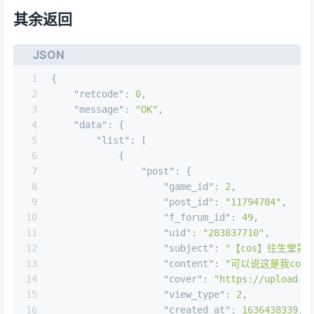
其余返回
JSON
1
{
2
"retcode"
:
0
,
3
"message"
:
"OK"
,
4
"data"
:
{
5
"list"
:
[
6
{
7
"post"
:
{
8
"game_id"
:
2
,
9
"post_id"
:
"11794784"
,
10
"f_forum_id"
:
49
,
11
"uid"
:
"283837710"
,
12
"subject"
:
"【cos】往生堂
13
"content"
:
"可以说这是我co
14
"cover"
:
"https://upload-b
15
"view_type"
:
2
,