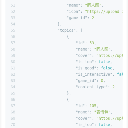
50
"id"
:
29
,
51
"name"
:
"同人图"
,
52
"icon"
:
"https://upload-bb
53
"game_id"
:
2
54
}
,
55
"topics"
:
[
56
{
57
"id"
:
53
,
58
"name"
:
"同人图"
,
59
"cover"
:
"https://uplo
60
"is_top"
:
false
,
61
"is_good"
:
false
,
62
"is_interactive"
:
fals
63
"game_id"
:
0
,
64
"content_type"
:
2
65
}
,
66
{
67
"id"
:
105
,
68
"name"
:
"表情包"
,
69
"cover"
:
"https://uplo