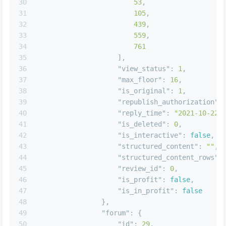
29
"topic_ids"
:
[
30
53
,
31
105
,
32
439
,
33
559
,
34
761
35
]
,
36
"view_status"
:
1
,
37
"max_floor"
:
16
,
38
"is_original"
:
1
,
39
"republish_authorization"
:
40
"reply_time"
:
"2021-10-22 
41
"is_deleted"
:
0
,
42
"is_interactive"
:
false
,
43
"structured_content"
:
""
,
44
"structured_content_rows"
:
45
"review_id"
:
0
,
46
"is_profit"
:
false
,
47
"is_in_profit"
:
false
48
}
,
49
"forum"
:
{