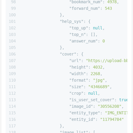
97
"like_num"
:
113866
,
98
"bookmark_num"
:
4978
,
99
"forward_num"
:
543
100
}
,
101
"help_sys"
:
{
102
"top_up"
:
null
,
103
"top_n"
:
[
]
,
104
"answer_num"
:
0
105
}
,
106
"cover"
:
{
107
"url"
:
"https://upload-bbs
108
"height"
:
4032
,
109
"width"
:
2268
,
110
"format"
:
"jpg"
,
111
"size"
:
"4346689"
,
112
"crop"
:
null
,
113
"is_user_set_cover"
:
true
,
114
"image_id"
:
"30556208"
,
115
"entity_type"
:
"IMG_ENTITY
116
"entity_id"
:
"11794784"
117
}
,