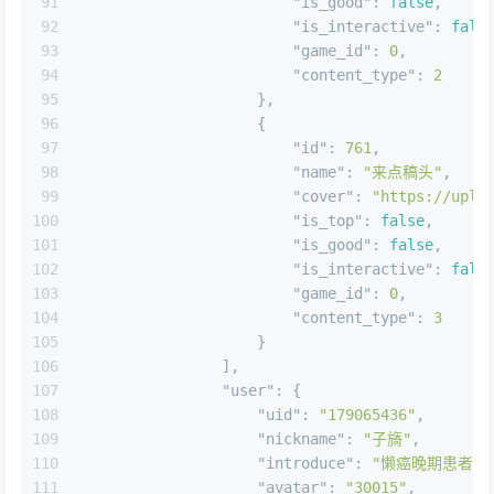
90
"is_top"
:
false
,
91
"is_good"
:
false
,
92
"is_interactive"
:
fals
93
"game_id"
:
0
,
94
"content_type"
:
2
95
}
,
96
{
97
"id"
:
761
,
98
"name"
:
"来点稿头"
,
99
"cover"
:
"https://uplo
100
"is_top"
:
false
,
101
"is_good"
:
false
,
102
"is_interactive"
:
fals
103
"game_id"
:
0
,
104
"content_type"
:
3
105
}
106
]
,
107
"user"
:
{
108
"uid"
:
"179065436"
,
109
"nickname"
:
"子旖"
,
110
"introduce"
:
"懒癌晚期患者+