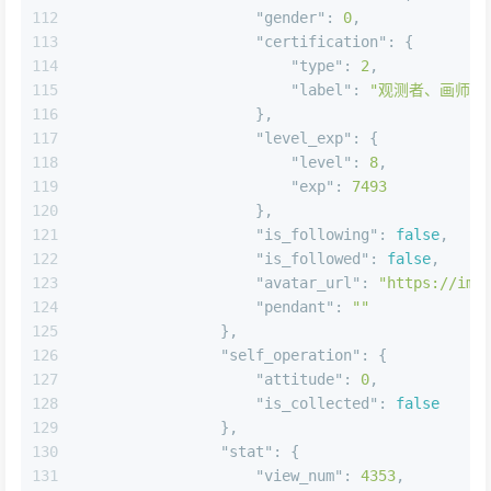
111
"avatar"
:
"30015"
,
112
"gender"
:
0
,
113
"certification"
:
{
114
"type"
:
2
,
115
"label"
:
"观测者、画师"
116
}
,
117
"level_exp"
:
{
118
"level"
:
8
,
119
"exp"
:
7493
120
}
,
121
"is_following"
:
false
,
122
"is_followed"
:
false
,
123
"avatar_url"
:
"https://img
124
"pendant"
:
""
125
}
,
126
"self_operation"
:
{
127
"attitude"
:
0
,
128
"is_collected"
:
false
129
}
,
130
"stat"
:
{