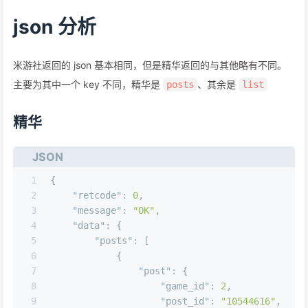
json 分析
米游社返回的 json 基本相同，但是精华返回的与其他略有不同。
主要为其中一个 key 不同，精华是
、其余是
posts
list
精华
JSON
1
{
2
"retcode"
:
0
,
3
"message"
:
"OK"
,
4
"data"
:
{
5
"posts"
:
[
6
{
7
"post"
:
{
8
"game_id"
:
2
,