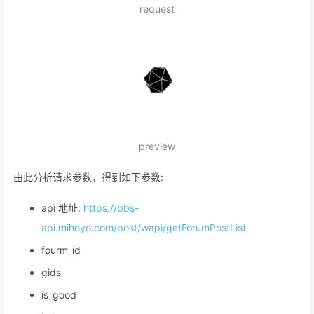
request
preview
由此分析请求参数，得到如下参数:
api 地址:
https://bbs-
api.mihoyo.com/post/wapi/getForumPostList
fourm_id
gids
is_good