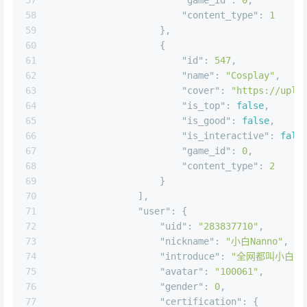
57
"game_id"
:
0
,
58
"content_type"
:
1
59
}
,
60
{
61
"id"
:
547
,
62
"name"
:
"Cosplay"
,
63
"cover"
:
"https://uplo
64
"is_top"
:
false
,
65
"is_good"
:
false
,
66
"is_interactive"
:
fals
67
"game_id"
:
0
,
68
"content_type"
:
2
69
}
70
]
,
71
"user"
:
{
72
"uid"
:
"283837710"
,
73
"nickname"
:
"小白Nanno"
,
74
"introduce"
:
"全网都叫小白Nan
75
"avatar"
:
"100061"
,
76
"gender"
:
0
,