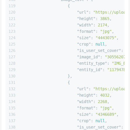
118
"image_list"
:
[
119
{
120
"url"
:
"https://upload
121
"height"
:
3865
,
122
"width"
:
2174
,
123
"format"
:
"jpg"
,
124
"size"
:
"4443075"
,
125
"crop"
:
null
,
126
"is_user_set_cover"
:
f
127
"image_id"
:
"30556207"
128
"entity_type"
:
"IMG_EN
129
"entity_id"
:
"11794784
130
}
,
131
{
132
"url"
:
"https://upload
133
"height"
:
4032
,
134
"width"
:
2268
,
135
"format"
:
"jpg"
,
136
"size"
:
"4346689"
,
137
"crop"
:
null
,