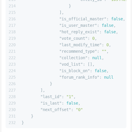
213
"entity_id"
:
"10544616
214
}
215
]
,
216
"is_official_master"
:
false
,
217
"is_user_master"
:
false
,
218
"hot_reply_exist"
:
false
,
219
"vote_count"
:
0
,
220
"last_modify_time"
:
0
,
221
"recommend_type"
:
""
,
222
"collection"
:
null
,
223
"vod_list"
:
[
]
,
224
"is_block_on"
:
false
,
225
"forum_rank_info"
:
null
226
}
227
]
,
228
"last_id"
:
"1"
,
229
"is_last"
:
false
,
230
"next_offset"
:
"0"
231
}
232
}