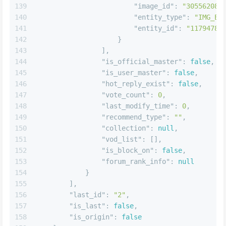
138
"is_user_set_cover"
:
f
139
"image_id"
:
"30556208"
140
"entity_type"
:
"IMG_EN
141
"entity_id"
:
"11794784
142
}
143
]
,
144
"is_official_master"
:
false
,
145
"is_user_master"
:
false
,
146
"hot_reply_exist"
:
false
,
147
"vote_count"
:
0
,
148
"last_modify_time"
:
0
,
149
"recommend_type"
:
""
,
150
"collection"
:
null
,
151
"vod_list"
:
[
]
,
152
"is_block_on"
:
false
,
153
"forum_rank_info"
:
null
154
}
155
]
,
156
"last_id"
:
"2"
,
157
"is_last"
:
false
,