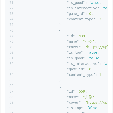
70
"is_top"
:
false
,
71
"is_good"
:
false
,
72
"is_interactive"
:
fals
73
"game_id"
:
0
,
74
"content_type"
:
2
75
}
,
76
{
77
"id"
:
439
,
78
"name"
:
"香菱"
,
79
"cover"
:
"https://uplo
80
"is_top"
:
false
,
81
"is_good"
:
false
,
82
"is_interactive"
:
fals
83
"game_id"
:
0
,
84
"content_type"
:
1
85
}
,
86
{
87
"id"
:
559
,
88
"name"
:
"头像"
,
89
"cover"
:
"https://uplo