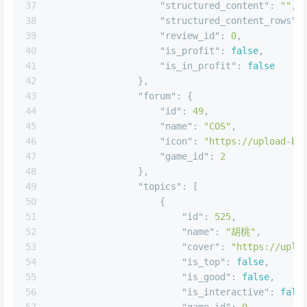
36
"is_interactive"
:
false
,
37
"structured_content"
:
""
,
38
"structured_content_rows"
:
39
"review_id"
:
0
,
40
"is_profit"
:
false
,
41
"is_in_profit"
:
false
42
}
,
43
"forum"
:
{
44
"id"
:
49
,
45
"name"
:
"COS"
,
46
"icon"
:
"https://upload-bb
47
"game_id"
:
2
48
}
,
49
"topics"
:
[
50
{
51
"id"
:
525
,
52
"name"
:
"胡桃"
,
53
"cover"
:
"https://uplo
54
"is_top"
:
false
,
55
"is_good"
:
false
,
56
"is_interactive"
:
fals