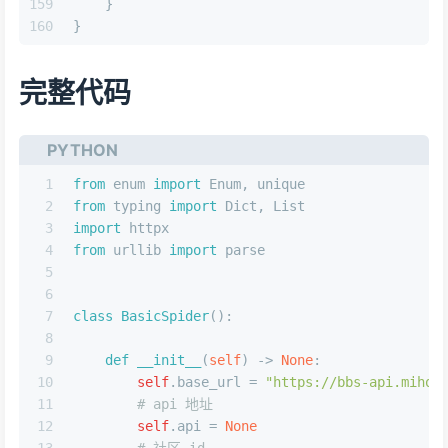
158
"is_origin"
:
false
159
}
160
}
完整代码
PYTHON
1
from
 enum 
import
 Enum, unique
2
from
 typing 
import
Dict
, 
List
3
import
 httpx
4
from
 urllib 
import
 parse
5
6
7
class
BasicSpider
():
8
9
def
__init__
(
self
) -> 
None
:
10
self
.base_url = 
"https://bbs-api.mihoy
11
# api 地址
12
self
.api = 
None