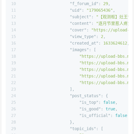
9
"post_id"
:
"10544616"
,
10
"f_forum_id"
:
29
,
11
"uid"
:
"179065436"
,
12
"subject"
:
"【观测枢】灶王爷
13
"content"
:
"逐月节里惹人疼爱
14
"cover"
:
"https://upload-b
15
"view_type"
:
2
,
16
"created_at"
:
1633624612
,
17
"images"
:
[
18
"https://upload-bbs.mi
19
"https://upload-bbs.mi
20
"https://upload-bbs.mi
21
"https://upload-bbs.mi
22
"https://upload-bbs.mi
23
]
,
24
"post_status"
:
{
25
"is_top"
:
false
,
26
"is_good"
:
true
,
27
"is_official"
:
false
28
}
,