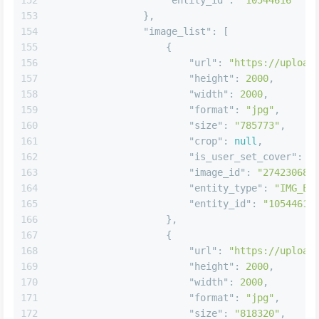
152
"entity_id"
:
"10544616"
153
}
,
154
"image_list"
:
[
155
{
156
"url"
:
"https://upload
157
"height"
:
2000
,
158
"width"
:
2000
,
159
"format"
:
"jpg"
,
160
"size"
:
"785773"
,
161
"crop"
:
null
,
162
"is_user_set_cover"
:
f
163
"image_id"
:
"27423068"
164
"entity_type"
:
"IMG_EN
165
"entity_id"
:
"10544616
166
}
,
167
{
168
"url"
:
"https://upload
169
"height"
:
2000
,
170
"width"
:
2000
,
171
"format"
:
"jpg"
,