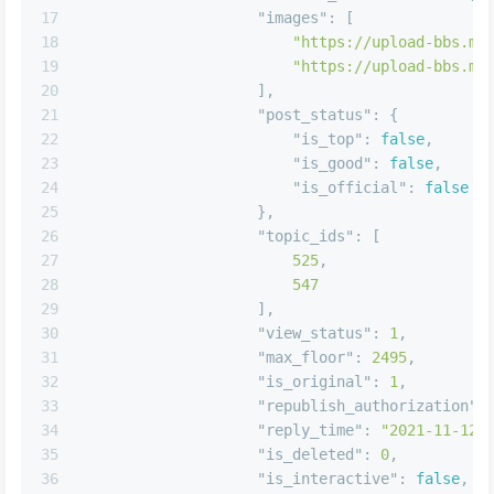
16
"created_at"
:
1636438339
,
17
"images"
:
[
18
"https://upload-bbs.mi
19
"https://upload-bbs.mi
20
]
,
21
"post_status"
:
{
22
"is_top"
:
false
,
23
"is_good"
:
false
,
24
"is_official"
:
false
25
}
,
26
"topic_ids"
:
[
27
525
,
28
547
29
]
,
30
"view_status"
:
1
,
31
"max_floor"
:
2495
,
32
"is_original"
:
1
,
33
"republish_authorization"
:
34
"reply_time"
:
"2021-11-12 
35
"is_deleted"
:
0
,