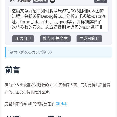
AI摘要
GPT-4
切换简介
这篇文章介绍了如何爬取米游社COS图和同人图的
过程，包括关闭Debug模式、分析请求参数如api地
址、forum_id、gids、is_good等，并详细解释了
这些参数的意义。文章还提到对返回的json进行分
析，区分了精华与其他内容的不同之处。
介绍自己
推荐相关文章
生成AI简介
封面《悠久のカンパネラ》
前言
因为个人比较喜欢米游社的 COS 图和同人图，同时觉得其质量满
高的，因此打算爬取其图片。
完整附带简易 cli 的代码放在了
GitHub