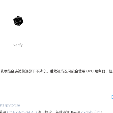
verify
尽然会连镜像源都下不动😩。后续视情况可能会使用 GPU 服务器，但
stallpytorch/
采用
CC BY-NC-SA 4.0
许可协议。转载请注明来源
qxdn的乐园
！