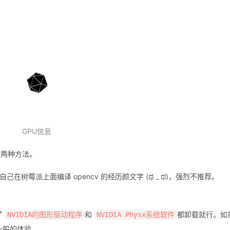
GPU信息
有两种方法。
树莓派上面编译 opencv 的经历颜文字 (ಥ _ ಥ)，强烈不推荐。
了
和
都卸载就行。如
NVIDIA的图形驱动程序
NVIDIA Physx系统软件
一般的体验。