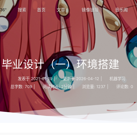
36°
搜索
首页
文章
镜像链接
音乐阁
毕业设计（一）环境搭建
发表于
2021-01-19
|
更新于
2026-04-12
|
机器学习
总字数:
709
|
阅读时长:
2分钟
|
浏览量:
1237
|
评论数:
0