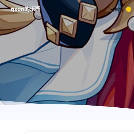
qxdn的乐园
兰开斯特