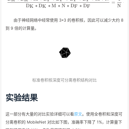
D
∗
D
∗
M
∗
D
∗
D
+
D
∗
D
∗
M
∗
N
1
K
K
F
F
F
F
\frac{D_K*D_K*M*D_F*D_
=
+
D
∗
D
∗
M
∗
N
∗
D
∗
D
N
K
K
F
F
由于神经网络中经常使用 3*3 的卷积核，因此可以减少大约 8
到 9 倍的计算量。
标准卷积核深度可分离卷积结构对比
实验结果
这一部分有大量的对比实验详细可以看
原文
。使用全卷积和深度可
分离卷积的 MobileNet 对比如下图，准确率下降了 1%，计算量下