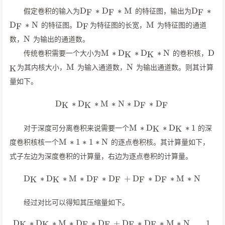
D_F*D_F*M
D_F*D_
D
∗
D
∗
M
D
∗
假定卷积的输入为
的特征图，输出为
F
F
F
D_F
M
D
∗
N
D
M
的特征图。
为特征图的长宽，
为特征图的通道
F
F
N
N
数，
为输出的通道数。
M*D_K*D_K*N
D_
M
∗
D
∗
D
∗
N
D
传统卷积需要一个大小为
的卷积核，
K
K
M
N
M
N
为其内核大小，
为输入通道数，
为输出通道数。则其计算
K
量如下。
D
∗
D
∗
M
∗
D_K*D_K*M*N*D_F*D_F
N
∗
D
∗
D
K
K
F
F
M*D_K*D_K*1
M
∗
D
∗
D
∗
1
对于深度可分离卷积来说需要一个
的深
K
K
M*1*1*N
M
∗
1
∗
1
∗
N
度卷积核核一个
的逐点卷积核。其计算量如下，
式子左边为深度卷积的计算量，右边为逐点卷积的计算量。
D
∗
D
∗
M
∗
D
∗
D
D_K*D_K*M*D_F*D_F+D_
+
D
∗
D
∗
M
∗
N
K
K
F
F
F
F
经过对比可以得知其压缩量如下。