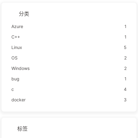
分类
Azure
1
C++
1
Linux
5
OS
2
Windows
2
bug
1
c
4
docker
3
标签